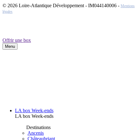
© 2026 Loire-Atlantique Développement - IM044140006 -
Mentions
légales
Offrir une box
Menu
LA box Week-ends
LA box Week-ends
Destinations
Ancenis
Châteaubriant