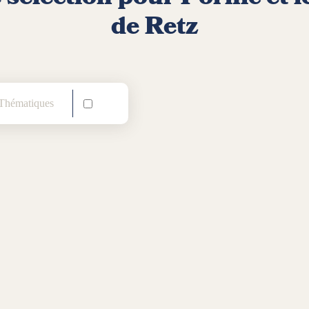
de Retz
hématiques
Sans voiture