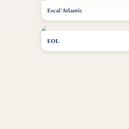
Escal'Atlantic
EOL