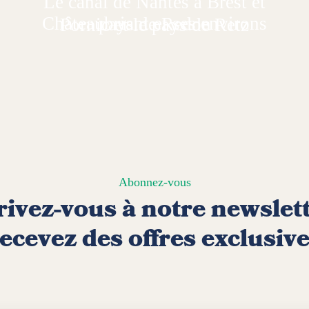
Le canal de Nantes à Brest et
Châteaubriant et ses environs
pays de Redon
Pornic et le pays de Retz
Abonnez-vous
rivez-vous à notre newslett
ecevez des offres exclusiv