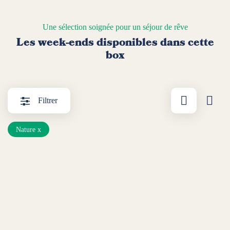
Une sélection soignée pour un séjour de rêve
Les week-ends disponibles dans cette
box
Afficher par l
Affic
Filtrer
Nature
x