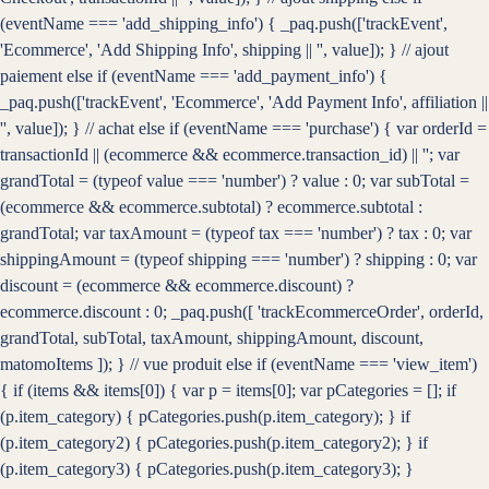
(eventName === 'add_shipping_info') { _paq.push(['trackEvent',
'Ecommerce', 'Add Shipping Info', shipping || '', value]); } // ajout
paiement else if (eventName === 'add_payment_info') {
_paq.push(['trackEvent', 'Ecommerce', 'Add Payment Info', affiliation ||
'', value]); } // achat else if (eventName === 'purchase') { var orderId =
transactionId || (ecommerce && ecommerce.transaction_id) || ''; var
grandTotal = (typeof value === 'number') ? value : 0; var subTotal =
(ecommerce && ecommerce.subtotal) ? ecommerce.subtotal :
grandTotal; var taxAmount = (typeof tax === 'number') ? tax : 0; var
shippingAmount = (typeof shipping === 'number') ? shipping : 0; var
discount = (ecommerce && ecommerce.discount) ?
ecommerce.discount : 0; _paq.push([ 'trackEcommerceOrder', orderId,
grandTotal, subTotal, taxAmount, shippingAmount, discount,
matomoItems ]); } // vue produit else if (eventName === 'view_item')
{ if (items && items[0]) { var p = items[0]; var pCategories = []; if
(p.item_category) { pCategories.push(p.item_category); } if
(p.item_category2) { pCategories.push(p.item_category2); } if
(p.item_category3) { pCategories.push(p.item_category3); }