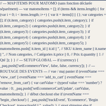
// --- MAP ITEMS POUR MATOMO (sans fonction déclarée
séparément) --- var matomoItems = []; if (items && items.length) { for
(var i = 0; i < items.length; i++) { var it = items[i] || {}; var categories =
[]; if (it.item_category) { categories.push(it.item_category); } if
(it.item_category2) { categories.push(it.item_category2); } if
(it.item_category3) { categories.push(it.item_category3); } if
(it.item_category4) { categories.push(it.item_category4); } if
(it.item_category5) { categories.push(it.item_category5); }
matomoItems.push([ it.item_id || it.id || '', // SKU it.item_name || it.name
|| '', // Nom categories, // Catégories it.price || 0, // Prix it.quantity || 1 //
Qté ]); } } // --- SETUP GLOBAL --- if (currency) {
_paq.push(['setEcommerceView', false, false, currency]); } // ---
ROUTAGE DES EVENTS --- // vue / maj panier if (eventName ===
'view_cart' || eventName === 'add_to_cart' || eventName ===
'remove_from_cart') { var cartValue = (typeof value === 'number') ?
value : 0; _paq.push(['setEcommerceCartUpdate', cartValue,
matomoItems]); } // début checkout else if (eventName ===
'begin_checkout') { _paq.push(['trackEvent', 'Ecommerce', 'Begin
Checkout', transactionId || '', value]); } // ajout shipping else if