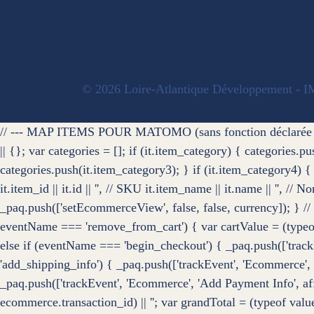
© 2026 Loire-Atlantique Développement - 
// --- MAP ITEMS POUR MATOMO (sans fonction déclarée séparé
|| {}; var categories = []; if (it.item_category) { categories.
categories.push(it.item_category3); } if (it.item_category4) 
it.item_id || it.id || '', // SKU it.item_name || it.name || '', /
_paq.push(['setEcommerceView', false, false, currency]); } 
eventName === 'remove_from_cart') { var cartValue = (typeof
else if (eventName === 'begin_checkout') { _paq.push(['trackEv
'add_shipping_info') { _paq.push(['trackEvent', 'Ecommerce', 
_paq.push(['trackEvent', 'Ecommerce', 'Add Payment Info', affi
ecommerce.transaction_id) || ''; var grandTotal = (typeof va