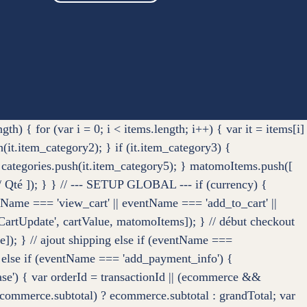
 for (var i = 0; i < items.length; i++) { var it = items[i]
sh(it.item_category2); } if (it.item_category3) {
 { categories.push(it.item_category5); } matomoItems.push([
|| 1 // Qté ]); } } // --- SETUP GLOBAL --- if (currency) {
Name === 'view_cart' || eventName === 'add_to_cart' ||
artUpdate', cartValue, matomoItems]); } // début checkout
e]); } // ajout shipping else if (eventName ===
ent else if (eventName === 'add_payment_info') {
chase') { var orderId = transactionId || (ecommerce &&
ecommerce.subtotal) ? ecommerce.subtotal : grandTotal; var