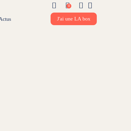
Foire aux questions
Mon panier
Mon compte
Mes favoris
0
J'ai une LA box
Actus