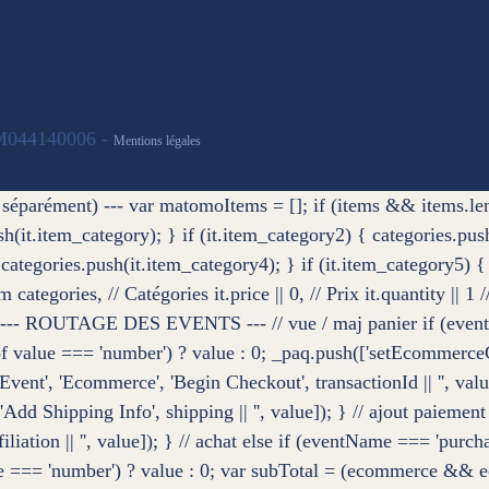
IM044140006 -
Mentions légales
ment) --- var matomoItems = []; if (items && items.length) {
push(it.item_category); } if (it.item_category2) { categories.pu
{ categories.push(it.item_category4); } if (it.item_category5)
/ Nom categories, // Catégories it.price || 0, // Prix it.quantity 
// --- ROUTAGE DES EVENTS --- // vue / maj panier if (event
 value === 'number') ? value : 0; _paq.push(['setEcommerceC
ent', 'Ecommerce', 'Begin Checkout', transactionId || '', valu
'Add Shipping Info', shipping || '', value]); } // ajout paiem
liation || '', value]); } // achat else if (eventName === 'pur
lue === 'number') ? value : 0; var subTotal = (ecommerce && 