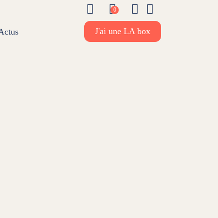
Foire aux questions
Mon panier
Mon compte
Mes favoris
0
J'ai une LA box
Actus