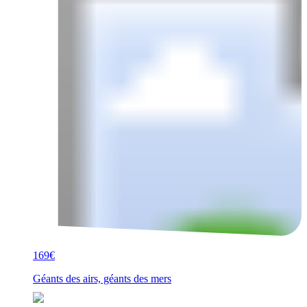
169€
Géants des airs, géants des mers