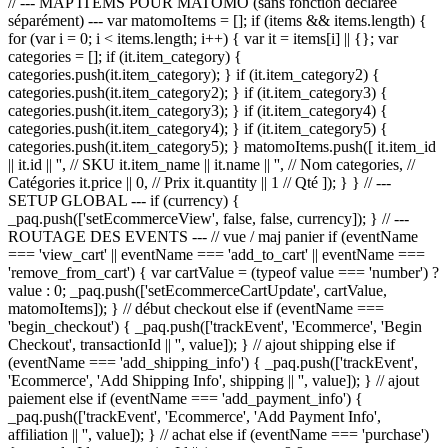
// --- MAP ITEMS POUR MATOMO (sans fonction déclarée
séparément) --- var matomoItems = []; if (items && items.length) {
for (var i = 0; i < items.length; i++) { var it = items[i] || {}; var
categories = []; if (it.item_category) {
categories.push(it.item_category); } if (it.item_category2) {
categories.push(it.item_category2); } if (it.item_category3) {
categories.push(it.item_category3); } if (it.item_category4) {
categories.push(it.item_category4); } if (it.item_category5) {
categories.push(it.item_category5); } matomoItems.push([ it.item_id
|| it.id || '', // SKU it.item_name || it.name || '', // Nom categories, //
Catégories it.price || 0, // Prix it.quantity || 1 // Qté ]); } } // ---
SETUP GLOBAL --- if (currency) {
_paq.push(['setEcommerceView', false, false, currency]); } // ---
ROUTAGE DES EVENTS --- // vue / maj panier if (eventName
=== 'view_cart' || eventName === 'add_to_cart' || eventName ===
'remove_from_cart') { var cartValue = (typeof value === 'number') ?
value : 0; _paq.push(['setEcommerceCartUpdate', cartValue,
matomoItems]); } // début checkout else if (eventName ===
'begin_checkout') { _paq.push(['trackEvent', 'Ecommerce', 'Begin
Checkout', transactionId || '', value]); } // ajout shipping else if
(eventName === 'add_shipping_info') { _paq.push(['trackEvent',
'Ecommerce', 'Add Shipping Info', shipping || '', value]); } // ajout
paiement else if (eventName === 'add_payment_info') {
_paq.push(['trackEvent', 'Ecommerce', 'Add Payment Info',
affiliation || '', value]); } // achat else if (eventName === 'purchase')