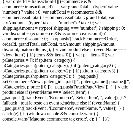
{ var orderId = transactionId || (ecommerce &&
ecommerce.transaction_id) || ''; var grandTotal = (typeof value ===
'number') ? value : 0; var subTotal = (ecommerce &&
ecommerce.subtotal) ? ecommerce.subtotal : grandTotal; var
taxAmount = (typeof tax === 'number') ? tax : 0; var
shippingAmount = (typeof shipping === 'number') ? shipping : 0;
var discount = (ecommerce && ecommerce.discount) ?
ecommerce.discount : 0; _paq.push([ 'trackEcommerceOrder',
orderId, grandTotal, subTotal, taxAmount, shippingAmount,
discount, matomoItems ]); } // vue produit else if (eventName ===
'view_item') { if (items && items[0]) { var p = items[0]; var
pCategories = []; if (p.item_category) {
pCategories.push(p.item_category); } if (p.item_category2) {
pCategories.push(p.item_category2); } if (p.item_category3) {
pCategories.push(p.item_category3); } _paq.push([
'setEcommerceView', p.item_id || p.id || '', p.item_name || p.name || '',
pCategories, p.price || 0 ]); _paq.push(['trackPageView']); } } // clic
produit else if (eventName === 'select_item') {
_paq.push(['trackEvent', 'Ecommerce', 'Select Item', '', value]); } //
fallback : tout le reste en event générique else if (eventName) {
_paq.push(['trackEvent', 'Ecommerce', eventName, '', value]); } }
catch (e) { if (window.console && console.warn) {
console.warn('Matomo ecommerce tag error:', e); } } })();