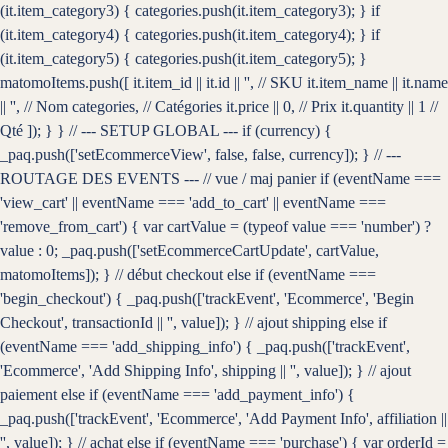
(it.item_category3) { categories.push(it.item_category3); } if
(it.item_category4) { categories.push(it.item_category4); } if
(it.item_category5) { categories.push(it.item_category5); }
matomoItems.push([ it.item_id || it.id || '', // SKU it.item_name || it.name
|| '', // Nom categories, // Catégories it.price || 0, // Prix it.quantity || 1 //
Qté ]); } } // --- SETUP GLOBAL --- if (currency) {
_paq.push(['setEcommerceView', false, false, currency]); } // ---
ROUTAGE DES EVENTS --- // vue / maj panier if (eventName ===
'view_cart' || eventName === 'add_to_cart' || eventName ===
'remove_from_cart') { var cartValue = (typeof value === 'number') ?
value : 0; _paq.push(['setEcommerceCartUpdate', cartValue,
matomoItems]); } // début checkout else if (eventName ===
'begin_checkout') { _paq.push(['trackEvent', 'Ecommerce', 'Begin
Checkout', transactionId || '', value]); } // ajout shipping else if
(eventName === 'add_shipping_info') { _paq.push(['trackEvent',
'Ecommerce', 'Add Shipping Info', shipping || '', value]); } // ajout
paiement else if (eventName === 'add_payment_info') {
_paq.push(['trackEvent', 'Ecommerce', 'Add Payment Info', affiliation ||
'', value]); } // achat else if (eventName === 'purchase') { var orderId =