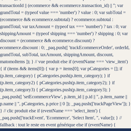
transactionId || (ecommerce && ecommerce.transaction_id) || ''; var
grandTotal = (typeof value === 'number') ? value : 0; var subTotal =
(ecommerce && ecommerce.subtotal) ? ecommerce.subtotal :
grandTotal; var taxAmount = (typeof tax === 'number') ? tax : 0; var
shippingAmount = (typeof shipping === 'number') ? shipping : 0; var
discount = (ecommerce && ecommerce.discount) ?
ecommerce.discount : 0; _paq.push([ 'trackEcommerceOrder', orderId,
grandTotal, subTotal, taxAmount, shippingAmount, discount,
matomoItems ]); } // vue produit else if (eventName === 'view_item')
{ if (items && items[0]) { var p = items[0]; var pCategories = []; if
(p.item_category) { pCategories.push(p.item_category); } if
(p.item_category2) { pCategories.push(p.item_category2); } if
(p.item_category3) { pCategories.push(p.item_category3); }
_paq.push([ 'setEcommerceView', p.item_id || p.id || '', p.item_name ||
p.name || '', pCategories, p.price || 0 ]); _paq.push(['trackPageView']); }
} // clic produit else if (eventName === 'select_item') {
_paq.push(['trackEvent', 'Ecommerce', 'Select Item', '', value]); } //
fallback : tout le reste en event générique else if (eventName) {