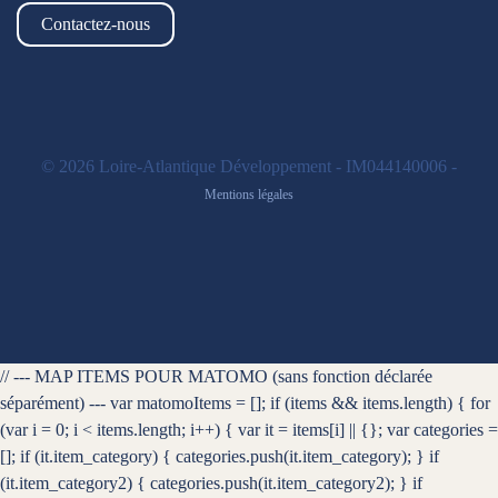
Contactez-nous
© 2026 Loire-Atlantique Développement - IM044140006 -
Mentions légales
// --- MAP ITEMS POUR MATOMO (sans fonction déclarée
séparément) --- var matomoItems = []; if (items && items.length) { for
(var i = 0; i < items.length; i++) { var it = items[i] || {}; var categories =
[]; if (it.item_category) { categories.push(it.item_category); } if
(it.item_category2) { categories.push(it.item_category2); } if